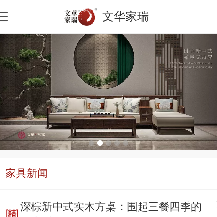
文华家瑞
家具新闻
深棕新中式实木方桌：围起三餐四季的